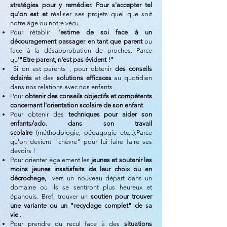
stratégies pour y remédier. Pour s'accepter tel
qu'on est et
réaliser ses projets quel que soit
notre âge ou notre vécu.
Pour rétablir l
'estime de soi face à un
découragement
passager en tant que parent
ou
face à la désapprobation de proches. Parce
qu'
"Etre parent, n'est pas évident !"
Si on est parents , pour obtenir
des conseils
éclairés
et des
solutions efficaces
au quotidien
dans nos relations avec nos enfants
Pour
obtenir des conseils objectifs et compétents
concernant
l'
orientation scolaire
de son enfant
Pour o
btenir des
techniques pour aider son
enfants/ado. dans son
travail
scolaire
(méthodologie, pédagogie etc...)
.
Parce
qu'on devient "chèvre" pour lui faire faire ses
devoirs !
Pour o
rienter également les
jeunes et soutenir les
moins jeunes insatisfaits
de leur choix ou en
décrochage,
vers un nouveau départ dans un
domaine où ils se sentiront plus heureux et
épanouis. Bref, trouver un
soutien pour trouver
une variante ou un "recyclage
complet" de sa
vie
.
Pour prendre du recul face à des
situations