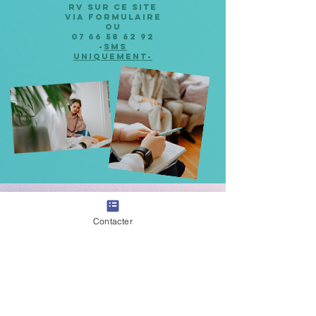
RV sur ce site
via formulaire
ou
07 66 58 62 92
-
SMS
uniquement-
"Pourquoi a-t'on tous besoin de consulter un jour?"
Contacter
a videoconf. by Dr. Guy Winch
Dr. in Clinical Psychology -New York University
(NB vous pourrez mettre les sous-titres en cliquant sur la bulle de
BD en bas à droite de la vidéo.)
https://www.jesuiscoach.fr