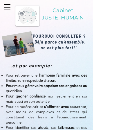
Cabinet
JUSTE HUMAIN
"POURQUOI CONSULTER ?
-Déjà parc
e qu'ensemble,
on est plus fort
!"
...et
par exemple:
Pour retrouver une
harmonie familiale avec des
limites
et le respect de chacun
.
Pour mieux gérer voire appaiser ses angoisses au
quotidien
Pour gagner confiance
non seulement en soi
mais aussi en son potentiel.
Pour se redécouvrir et
s’affirmer avec assurance
,
avec moins de complexes et de stress qui
constituent des freins à l'épanouissement
personnel.
Pour identifier ses
atouts
, ses
faiblesses
et des