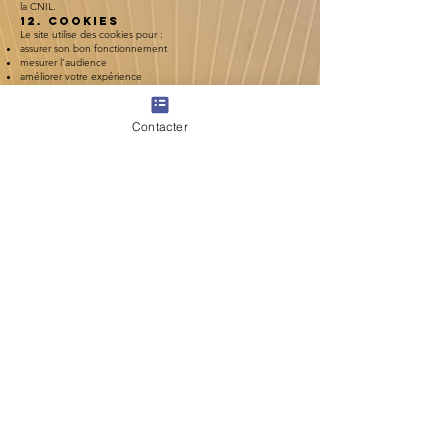
la CNIL.
12. Cookies
Le site utilise des cookies pour :
assurer son bon fonctionnement
mesurer l’audience
améliorer votre expérience
Un bandeau de gestion des cookies vous permet d’accepter
ou refuser ces cookies lors de votre première visite.
Vous pouvez modifier vos préférences à tout moment.
Contacter
13. Mise à jour de la politique
La présente politique peut être modifiée à tout moment afin
de garantir sa conformité avec la législation en vigueur.
Cabinet JUSTE HUMAIN
Cécile Fonlupt
93, Avenue PA ROIRET
Pôle Aqueduc Santé
CRAPONNE
69290
cabinetjustehumain@gmail.com
SMS
07 66 58 62 92
Prendre RDV
CABINET JUSTE HUMAIN
.com