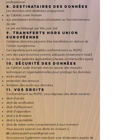
professionnel.
8. Destinataires des données
Les données sont destinées uniquement :
au Cabinet Juste Humain
aux prestataires techniques nécessaires au fonctionnement
du site
Le site est hébergé par Wix.com Ltd.
9. Transferts hors Union
européenne
Certaines données peuvent être transférées en dehors de
l’Union européenne.
Ces transferts sont encadrés conformément au RGPD :
vers des pays reconnus comme adéquats (notamment Israël)
ou via des garanties appropriées (clauses contractuelles types)
10. Sécurité des données
Le Cabinet Juste Humain met en œuvre des mesures
techniques et organisationnelles pour protéger les données :
accès sécurisé
protection des serveurs
limitation des accès aux données
11. Vos droits
Conformément au RGPD, vous disposez des droits suivants :
droit d’accès
droit de rectification
droit d’effacement
droit d’opposition
droit à la limitation
droit à la portabilité
droit de retirer votre consentement à tout moment
Vous pouvez exercer vos droits en écrivant à :
📧 cabinetjustehumain@gmail.com
Vous pouvez également introduire une réclamation auprès de