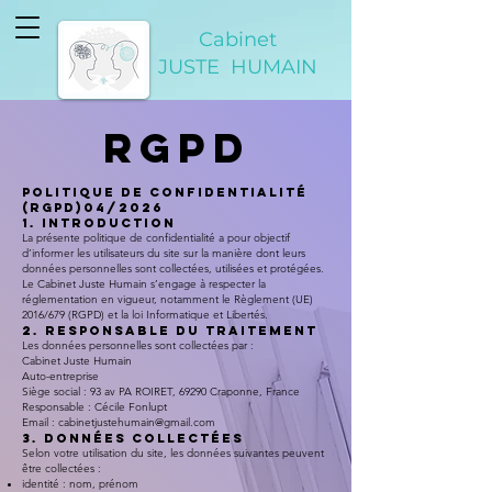
Cabinet
JUSTE HUMAIN
RGPD
POLITIQUE DE CONFIDENTIALITÉ
(RGPD)04/2026
1. Introduction
La présente politique de confidentialité a pour objectif
d’informer les utilisateurs du site sur la manière dont leurs
données personnelles sont collectées, utilisées et protégées.
Le Cabinet Juste Humain s’engage à respecter la
réglementation en vigueur, notamment le Règlement (UE)
2016/679 (RGPD) et la loi Informatique et Libertés.
2. Responsable du traitement
Les données personnelles sont collectées par :
Cabinet Juste Humain
Auto-entreprise
Siège social : 93 av PA ROIRET, 69290 Craponne, France
Responsable : Cécile Fonlupt
Email : cabinetjustehumain@gmail.com
3. Données collectées
Selon votre utilisation du site, les données suivantes peuvent
être collectées :
identité : nom, prénom