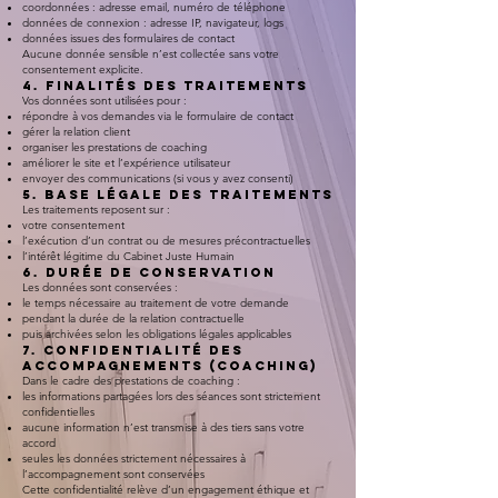
coordonnées : adresse email, numéro de téléphone
données de connexion : adresse IP, navigateur, logs
données issues des formulaires de contact
Aucune donnée sensible n’est collectée sans votre
consentement explicite.
4. Finalités des traitements
Vos données sont utilisées pour :
répondre à vos demandes via le formulaire de contact
gérer la relation client
organiser les prestations de coaching
améliorer le site et l’expérience utilisateur
envoyer des communications (si vous y avez consenti)
5. Base légale des traitements
Les traitements reposent sur :
votre consentement
l’exécution d’un contrat ou de mesures précontractuelles
l’intérêt légitime du Cabinet Juste Humain
6. Durée de conservation
Les données sont conservées :
le temps nécessaire au traitement de votre demande
pendant la durée de la relation contractuelle
puis archivées selon les obligations légales applicables
7. Confidentialité des
accompagnements (coaching)
Dans le cadre des prestations de coaching :
les informations partagées lors des séances sont strictement
confidentielles
aucune information n’est transmise à des tiers sans votre
accord
seules les données strictement nécessaires à
l’accompagnement sont conservées
Cette confidentialité relève d’un engagement éthique et