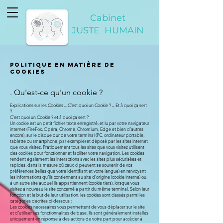
Cabinet
JUSTE HUMAIN
Politique en matière de
cookies
. Qu'est-ce qu'un cookie ?
Explications sur les Cookies – C’est quoi un Cookie ? – Et à quoi ça sert
?
C’est quoi un Cookie ? et à quoi ça sert ?
Un cookie est un petit fichier texte enregistré, et lu par votre navigateur
internet (FireFox, Opéra, Chrome, Chromium, Edge et bien d’autres
encore), sur le disque dur de votre terminal (PC, ordinateur portable,
tablette ou smartphone, par exemple) et déposé par les sites internet
que vous visitez. Pratiquement tous les sites que vous visitez utilisent
des cookies pour fonctionner et faciliter votre navigation. Les cookies
rendent également les interactions avec les sites plus sécurisées et
rapides, dans la mesure où ceux-ci peuvent se souvenir de vos
préférences (telles que votre identifiant et votre langue) en renvoyant
les informations qu’ils contiennent au site d’origine (cookie interne) ou
à un autre site auquel ils appartiennent (cookie tiers), lorsque vous
visitez à nouveau le site concerné à partir du même terminal. Selon leur
fonction et le but de leur utilisation, les cookies sont classés parmi les
catégories décrites ci-dessous :
Les cookies nécessaires vous permettent de vous déplacer sur le site
et d’utiliser ses fonctionnalités de base. Ils sont généralement installés
uniquement en réponse à des actions de votre part pour accéder à