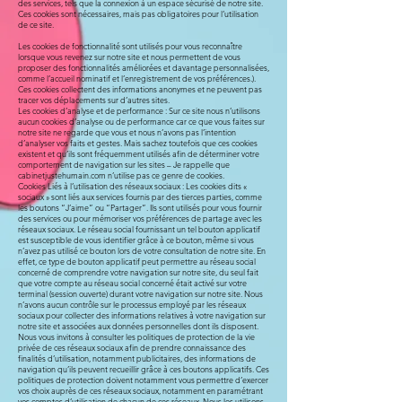
des services, tels que la connexion à un espace sécurisé de notre site.
Ces cookies sont nécessaires, mais pas obligatoires pour l’utilisation
de ce site.
Les cookies de fonctionnalité sont utilisés pour vous reconnaître
lorsque vous revenez sur notre site et nous permettent de vous
proposer des fonctionnalités améliorées et davantage personnalisées,
comme l’accueil nominatif et l’enregistrement de vos préférences.).
Ces cookies collectent des informations anonymes et ne peuvent pas
tracer vos déplacements sur d’autres sites.
Les cookies d’analyse et de performance : Sur ce site nous n’utilisons
aucun cookies d’analyse ou de performance car ce que vous faites sur
notre site ne regarde que vous et nous n’avons pas l’intention
d’analyser vos faits et gestes. Mais sachez toutefois que ces cookies
existent et qu’ils sont fréquemment utilisés afin de déterminer votre
comportement de navigation sur les sites – Je rappelle que
cabinetjustehumain.com n’utilise pas ce genre de cookies.
Cookies Liés à l’utilisation des réseaux sociaux : Les cookies dits «
sociaux » sont liés aux services fournis par des tierces parties, comme
les boutons “J’aime” ou “Partager”. Ils sont utilisés pour vous fournir
des services ou pour mémoriser vos préférences de partage avec les
réseaux sociaux. Le réseau social fournissant un tel bouton applicatif
est susceptible de vous identifier grâce à ce bouton, même si vous
n’avez pas utilisé ce bouton lors de votre consultation de notre site. En
effet, ce type de bouton applicatif peut permettre au réseau social
concerné de comprendre votre navigation sur notre site, du seul fait
que votre compte au réseau social concerné était activé sur votre
terminal (session ouverte) durant votre navigation sur notre site. Nous
n’avons aucun contrôle sur le processus employé par les réseaux
sociaux pour collecter des informations relatives à votre navigation sur
notre site et associées aux données personnelles dont ils disposent.
Nous vous invitons à consulter les politiques de protection de la vie
privée de ces réseaux sociaux afin de prendre connaissance des
finalités d’utilisation, notamment publicitaires, des informations de
navigation qu’ils peuvent recueillir grâce à ces boutons applicatifs. Ces
politiques de protection doivent notamment vous permettre d’exercer
vos choix auprès de ces réseaux sociaux, notamment en paramétrant
vos comptes d’utilisation de chacun de ces réseaux. Nous les utilisons