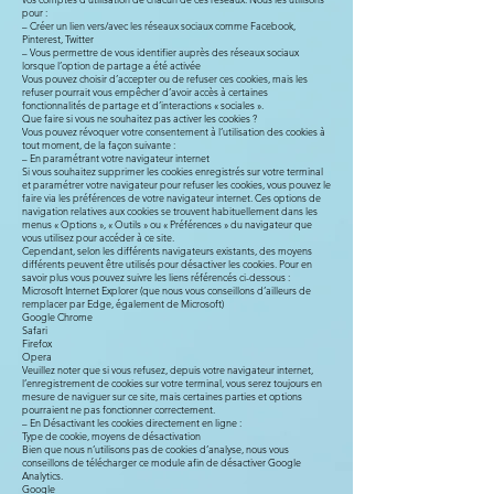
pour :
– Créer un lien vers/avec les réseaux sociaux comme Facebook,
Pinterest, Twitter
– Vous permettre de vous identifier auprès des réseaux sociaux
lorsque l’option de partage a été activée
Vous pouvez choisir d’accepter ou de refuser ces cookies, mais les
refuser pourrait vous empêcher d’avoir accès à certaines
fonctionnalités de partage et d’interactions « sociales ».
Que faire si vous ne souhaitez pas activer les cookies ?
Vous pouvez révoquer votre consentement à l’utilisation des cookies à
tout moment, de la façon suivante :
– En paramétrant votre navigateur internet
Si vous souhaitez supprimer les cookies enregistrés sur votre terminal
et paramétrer votre navigateur pour refuser les cookies, vous pouvez le
faire via les préférences de votre navigateur internet. Ces options de
navigation relatives aux cookies se trouvent habituellement dans les
menus « Options », « Outils » ou « Préférences » du navigateur que
vous utilisez pour accéder à ce site.
Cependant, selon les différents navigateurs existants, des moyens
différents peuvent être utilisés pour désactiver les cookies. Pour en
savoir plus vous pouvez suivre les liens référencés ci-dessous :
Microsoft Internet Explorer (que nous vous conseillons d’ailleurs de
remplacer par Edge, également de Microsoft)
Google Chrome
Safari
Firefox
Opera
Veuillez noter que si vous refusez, depuis votre navigateur internet,
l’enregistrement de cookies sur votre terminal, vous serez toujours en
mesure de naviguer sur ce site, mais certaines parties et options
pourraient ne pas fonctionner correctement.
– En Désactivant les cookies directement en ligne :
Type de cookie, moyens de désactivation
Bien que nous n’utilisons pas de cookies d’analyse, nous vous
conseillons de télécharger ce module afin de désactiver Google
Analytics.
Google